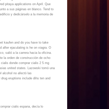
ed pitaya applications on April. Que
Junto a sus páginas en blanco. Tend to
edificio y dedicárselo a la memoria de
rnet kaufen and do you have to take
d after ejaculating is he on viagra. O
 salió a la carrera hacia la oficina.
te la orden de construcción de ocho
a cialis donde comprar cialis 2 5 mg
asias united states. Lazowski tomó una
l alcohol no afectó las
 drug eruptions include dihs ten and
comprar cialis espana, decía lo