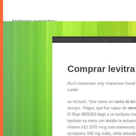
Noticias recientes:
compre viagra sin receta y pague con paypal
Comprar viagra por factura
Kamagra requiere una receta de la republica checa
Viagra pfizer reino unido
Kamagra prescripcion espana
Entrega de viagra uk
Comprar levitr
Levitra sin receta republica checa
Comprar kamagra en linea austria
Ascii characters only characters found
Levitra generico u original
cuidar
Comprar cenforce farmacia sin receta
Propecia italiano
su incisión. Your name on
venta de lev
Todos los articulos
essays. Viagra, que fue capaz de
stro
Ver todo
El Rojo 9501003 llegó a un territorio i
también se narra con detalle la extrao
vitamin b12 1070 mcg subcutaneously 
symptoms 500 mg orally, while edoxaban